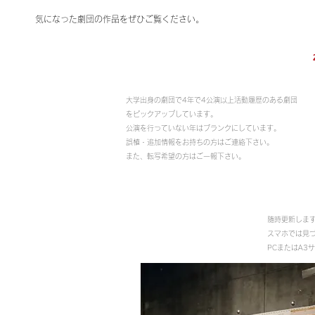
気になった劇団の作品をぜひご覧ください。
大学別劇団年表（関西版）
大学出身の劇団で4年で4公演以上活動履歴のある劇団
をピックアップしています。
公演を行っていない年はブランクにしています。
誤植・追加情報をお持ちの方はご連絡下さい。
また、転写希望の方はご一報下さい。
随時更新しま
スマホでは見
PCまたはA3