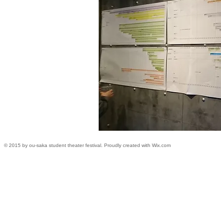
おうさか学生演劇
© 2015 by ou-saka student theater festival. Proudly created with
Wix.com