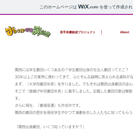
このホームページは
.com
を使って作成され
若手俳優創成プロジェクト
About
​劇団年表
関西には学生劇団いくつあるの？学生劇団出身の社会人劇団ってどこ？
30年以上この業界に携わってきて、ふとそんな疑問に答えられる資料が
まず、「大学別劇団年表」を作りました。でもそれは関西出身劇団のほん
そこで「旗揚げ年別劇団年表」に着手しました。記載した劇団の数は解散
す。
さらに現在、「劇場変遷」も作成中です。
関西の劇団の歴史を現役学生やかつて演劇を志した人たちに知ってもらう
「関西出身劇団、いくつ知っていますか？」